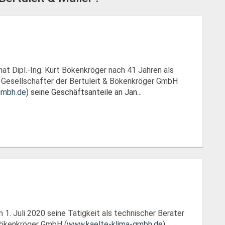
at Dipl.-Ing. Kurt Bökenkröger nach 41 Jahren als
Gesellschafter der Bertuleit & Bökenkröger GmbH
gmbh.de
) seine Geschäftsanteile an Jan...
 1. Juli 2020 seine Tätigkeit als technischer Berater
 Bökenkröger GmbH (
www.kaelte-klima-gmbh.de
)