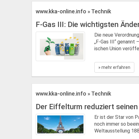
www.kka-online.info » Technik
F-Gas III: Die wichtigsten Ände
Die neue Verordnung
„F-Gas III“ genannt
ischen Union veröffen
» mehr erfahren
www.kka-online.info » Technik
Der Eiffelturm reduziert sein
Er ist der Star von 
noch immer so beeind
Weltausstellung 1889.